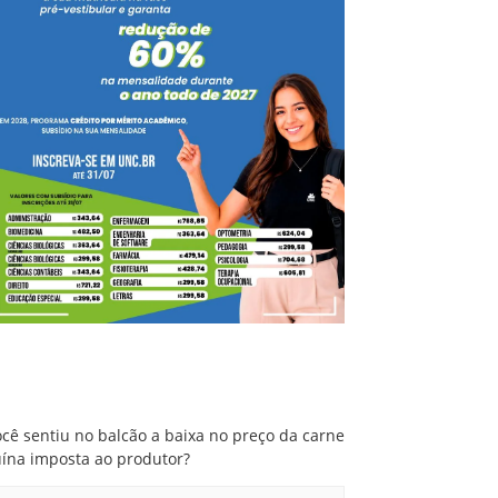
Você sentiu no balcão a baixa no preço da
carne suína imposta ao produtor?
cê sentiu no balcão a baixa no preço da carne
uína imposta ao produtor?