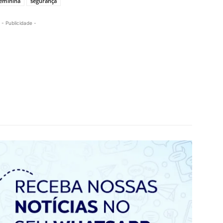
eminina
segurança
- Publicidade -