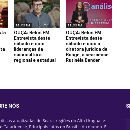
BELOS FM
BELOS FM
sta
OUÇA: Belos FM
OUÇA: Belos FM
Entrevista deste
Entrevista deste
sábado é com
sábado é com a
sta
lideranças da
diretora jurídica da
suinocultura
Bunge, a searaense
regional e estadual
Rutinéia Bender
BRE NÓS
S
otícias atualizadas de Seara, regiões do Alto Uruguai e
e Catarinense, Principais fatos do Brasil e do mundo. E