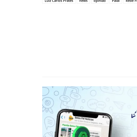
Luiz Carlos Prates
news
opinião
Paial
Rede F