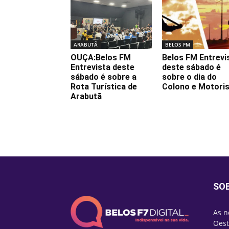
ARABUTÃ
BELOS FM
OUÇA:Belos FM
Belos FM Entrevi
Entrevista deste
deste sábado é
sábado é sobre a
sobre o dia do
Rota Turística de
Colono e Motori
Arabutã
SO
As n
Oest