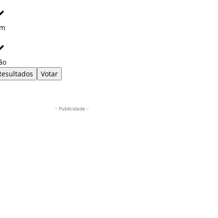
im
ão
Resultados
Votar
- Publicidade -
Mais lidas