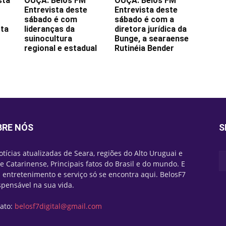
sta
OUÇA: Belos FM
OUÇA: Belos FM
Entrevista deste
Entrevista deste
sábado é com
sábado é com a
sta
lideranças da
diretora jurídica da
suinocultura
Bunge, a searaense
regional e estadual
Rutinéia Bender
BRE NÓS
S
otícias atualizadas de Seara, regiões do Alto Uruguai e
e Catarinense, Principais fatos do Brasil e do mundo. E
 entretenimento e serviço só se encontra aqui. BelosF7
spensável na sua vida.
ato:
belosf7digital@gmail.com