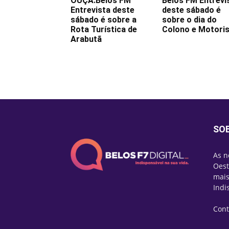
OUÇA:Belos FM
Belos FM Entrevi
Entrevista deste
deste sábado é
sábado é sobre a
sobre o dia do
Rota Turística de
Colono e Motori
Arabutã
SO
As n
Oest
mais
Indi
Cont