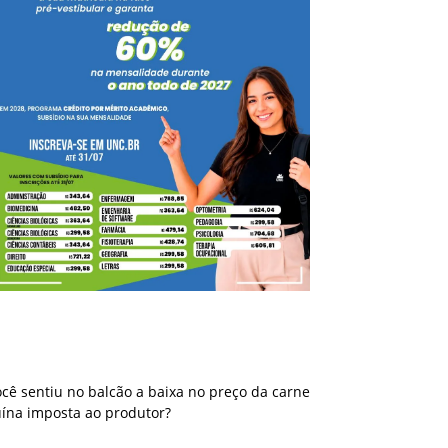
Você sentiu no balcão a baixa no preço da
carne suína imposta ao produtor?
cê sentiu no balcão a baixa no preço da carne
uína imposta ao produtor?