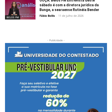
OUÇA: Belos FM Entrevista deste
sábado é com a diretora jurídica da
Bunge, a searaense Rutinéia Bender
Fábio Bollis
-
11 de julho de 2026
BELOS FM
- Publicidade -