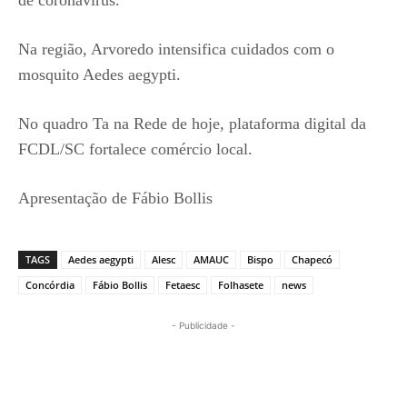
de coronavírus.
Na região, Arvoredo intensifica cuidados com o
mosquito Aedes aegypti.
No quadro Ta na Rede de hoje, plataforma digital da
FCDL/SC fortalece comércio local.
Apresentação de Fábio Bollis
TAGS
Aedes aegypti
Alesc
AMAUC
Bispo
Chapecó
Concórdia
Fábio Bollis
Fetaesc
Folhasete
news
- Publicidade -