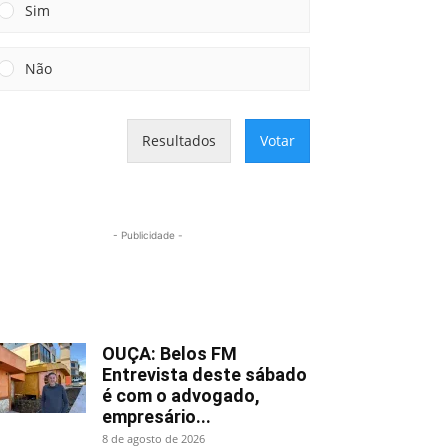
Sim
Não
Resultados
Votar
- Publicidade -
Mais lidas
OUÇA: Belos FM
Entrevista deste sábado
é com o advogado,
empresário...
8 de agosto de 2026