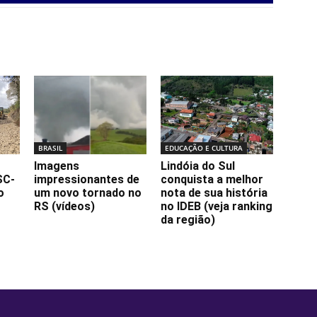
BRASIL
EDUCAÇÃO E CULTURA
Imagens
Lindóia do Sul
SC-
impressionantes de
conquista a melhor
o
um novo tornado no
nota de sua história
RS (vídeos)
no IDEB (veja ranking
da região)