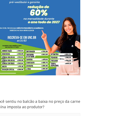
Você sentiu no balcão a baixa no preço da
carne suína imposta ao produtor?
cê sentiu no balcão a baixa no preço da carne
uína imposta ao produtor?