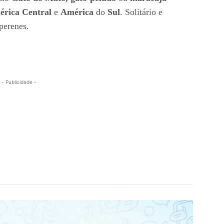
rica Central
e
América
do
Sul
. Solitário e
perenes.
- Publicidade -