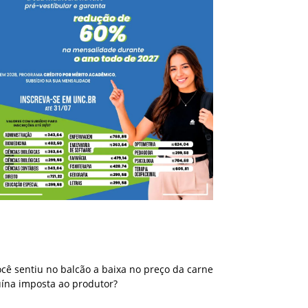
Você sentiu no balcão a baixa no preço da
carne suína imposta ao produtor?
cê sentiu no balcão a baixa no preço da carne
uína imposta ao produtor?