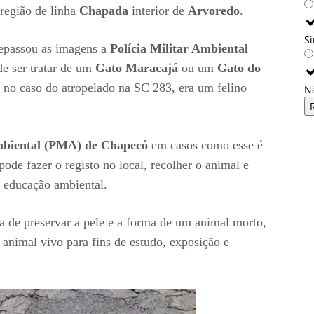
 região de linha
Chapada
interior de
Arvoredo
.
S
repassou as imagens a
Polícia Militar Ambiental
e ser tratar de um
Gato Maracajá
ou um
Gato do
, no caso do atropelado na SC 283, era um felino
N
Ambiental (PMA) de Chapecó
em casos como esse é
ode fazer o registo no local, recolher o animal e
e educação ambiental.
fica de preservar a pele e a forma de um animal morto,
animal vivo para fins de estudo, exposição e