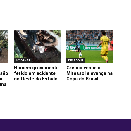
ACIDENTE
DESTAQUE
Homem gravemente
Grêmio vence o
ssão
ferido em acidente
Mirassol e avança na
da
no Oeste do Estado
Copa do Brasil
lma