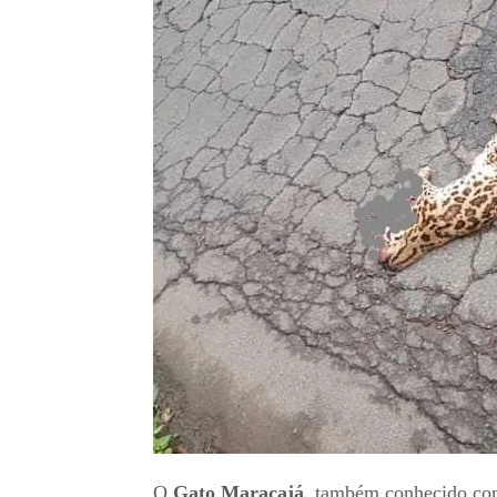
O
Gato Maracajá
, também conhecido c