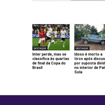
Notícias relacionadas
DESTAQUE
DESTAQUE
Inter perde, mas se
Idoso é morto a
classifica às quartas
tiros após discu
de final da Copa do
por suposta dívi
Brasil
no interior de Pa
Sola