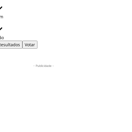
im
ão
Resultados
Votar
- Publicidade -
Mais lidas