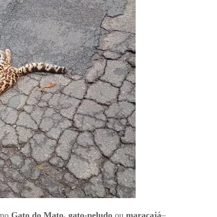
omo
Gato do Mato, gato-peludo
ou
maracajá
–