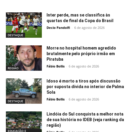
Notícias relacionadas
Inter perde, mas se classifica às
quartas de final da Copa do Brasil
Decio Pandolfi
-
6 de agosto de 2026
DESTAQUE
Morre no hospital homem agredido
brutalmente pelo próprio irmão em
Piratuba
Fábio Bollis
-
6 de agosto de 2026
REGIÃO
Idoso é morto a tiros após discussão
por suposta dívida no interior de Palma
Sola
Fábio Bollis
-
6 de agosto de 2026
DESTAQUE
Lindóia do Sul conquista a melhor nota
de sua história no IDEB (veja ranking da
região)
EDUCAÇÃO E