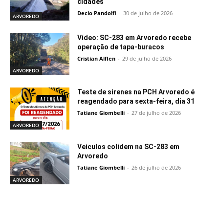
cidades
Decio Pandolfi
-
30 de julho de 2026
ARVOREDO
Vídeo: SC-283 em Arvoredo recebe
operação de tapa-buracos
Cristian Alflen
-
29 de julho de 2026
ARVOREDO
Teste de sirenes na PCH Arvoredo é
reagendado para sexta-feira, dia 31
Tatiane Giombelli
-
27 de julho de 2026
ARVOREDO
Veículos colidem na SC-283 em
Arvoredo
Tatiane Giombelli
-
26 de julho de 2026
ARVOREDO