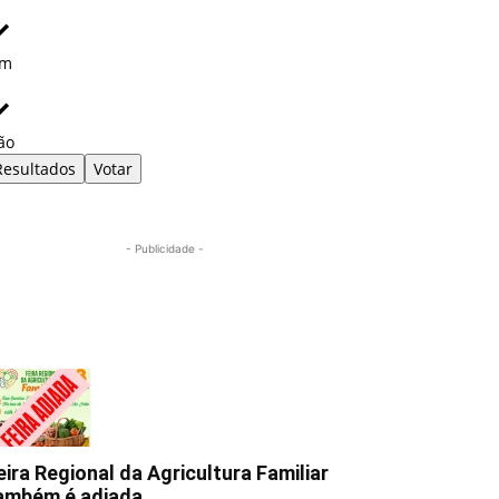
im
ão
Resultados
Votar
- Publicidade -
Mais lidas
eira Regional da Agricultura Familiar
ambém é adiada