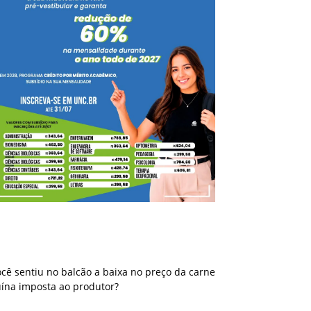
Você sentiu no balcão a baixa no preço da
carne suína imposta ao produtor?
cê sentiu no balcão a baixa no preço da carne
uína imposta ao produtor?