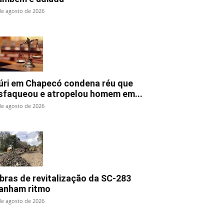
de agosto de 2026
úri em Chapecó condena réu que
sfaqueou e atropelou homem em...
de agosto de 2026
bras de revitalização da SC-283
anham ritmo
de agosto de 2026