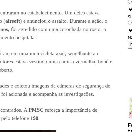
entraram no estabelecimento. Um deles estava
S
o (
airsoft
) e anunciou o assalto. Durante a ação, o
anos
, foi agredido com uma coronhada no rosto, o
mento hospitalar.
N
iram em uma motocicleta azul, semelhante ao
utores estava vestindo uma camisa vermelha, boné e
oberto.
ades e coletou imagens de câmeras de segurança de
l
foi acionada e acompanha as investigações.
ncontrados. A
PMSC
reforça a importância de
 pelo telefone
190
.
F
t