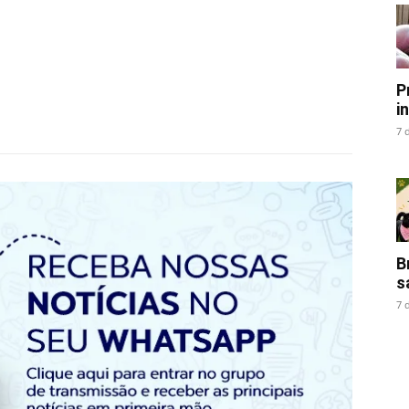
P
i
7 
B
s
7 