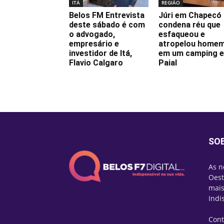
ITÁ
REGIÃO
Belos FM Entrevista
Júri em Chapecó
deste sábado é com
condena réu que
o advogado,
esfaqueou e
empresário e
atropelou home
investidor de Itá,
em um camping 
Flavio Calgaro
Paial
SO
As n
Oest
mais
Indi
Cont