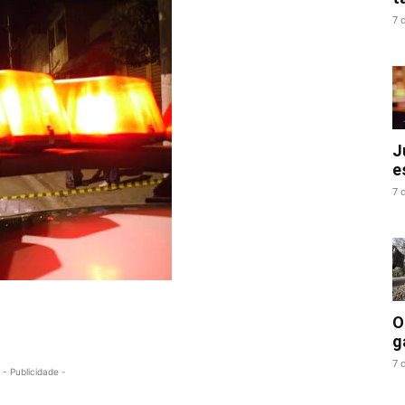
7 
J
e
7 
O
g
7 
- Publicidade -