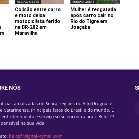
REGIÃO OESTE
REGIÃO OESTE
Colisão entre carro
Mulher é resgatada
e moto deixa
após carro cair no
motociclista ferido
Rio do Tigre em
m
na BR-282 em
Joaçaba
em
Maravilha
BRE NÓS
S
otícias atualizadas de Seara, regiões do Alto Uruguai e
e Catarinense, Principais fatos do Brasil e do mundo. E
 entretenimento e serviço só se encontra aqui. BelosF7
spensável na sua vida.
ato:
belosf7digital@gmail.com