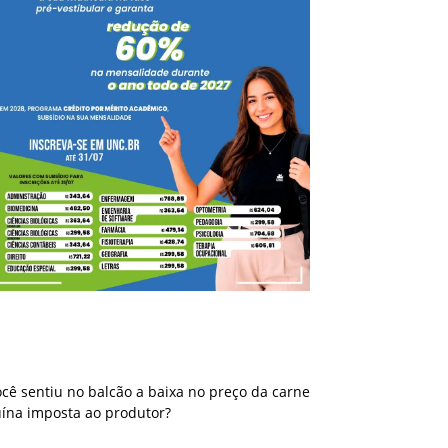
Você sentiu no balcão a baixa no preço da
carne suína imposta ao produtor?
cê sentiu no balcão a baixa no preço da carne
uína imposta ao produtor?