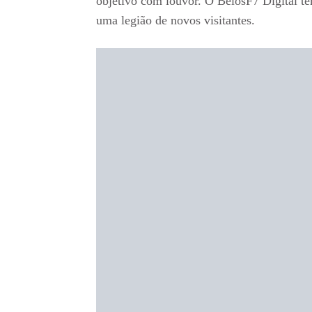
objetivo com louvor. O BelosF7 Digital te
uma legião de novos visitantes.