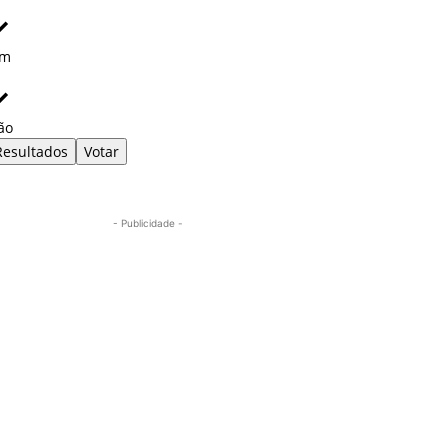
im
ão
Resultados
Votar
- Publicidade -
Mais lidas