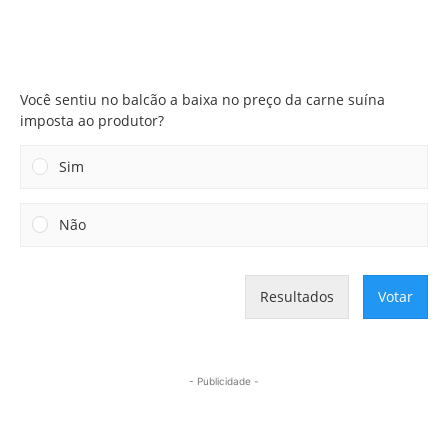
Você sentiu no balcão a baixa no preço da carne suína
imposta ao produtor?
Você sentiu no balcão a baixa no preço da carne suína
imposta ao produtor?
Sim
Não
Resultados
Votar
- Publicidade -
Mais lidas