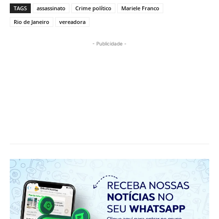
TAGS
assassinato
Crime político
Mariele Franco
Rio de Janeiro
vereadora
- Publicidade -