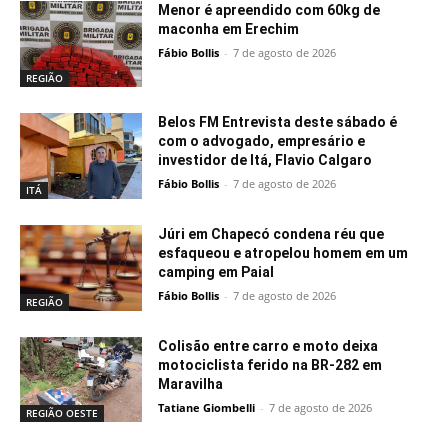
Menor é apreendido com 60kg de
maconha em Erechim
Fábio Bollis
-
7 de agosto de 2026
REGIÃO
Belos FM Entrevista deste sábado é
com o advogado, empresário e
investidor de Itá, Flavio Calgaro
Fábio Bollis
-
7 de agosto de 2026
ITÁ
Júri em Chapecó condena réu que
esfaqueou e atropelou homem em um
camping em Paial
Fábio Bollis
-
7 de agosto de 2026
REGIÃO
Colisão entre carro e moto deixa
motociclista ferido na BR-282 em
Maravilha
Tatiane Giombelli
-
7 de agosto de 2026
REGIÃO OESTE