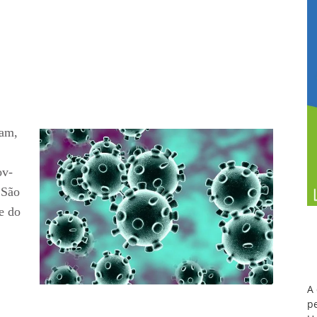
ram,
ov-
 São
e do
A
pe