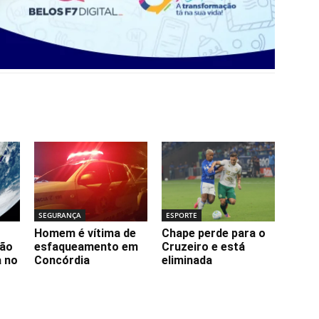
SEGURANÇA
ESPORTE
Homem é vítima de
Chape perde para o
ção
esfaqueamento em
Cruzeiro e está
a no
Concórdia
eliminada