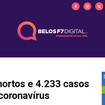
 FM
PROMOÇÕES
NOTÍCIAS
OBITUÁRIO
BELOS 
mortos e 4.233 casos
coronavírus