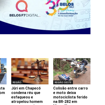
REGIÃO
REGIÃO OESTE
sta
Júri em Chapecó
Colisão entre carro
com
condena réu que
e moto deixa
esfaqueou e
motociclista ferido
atropelou homem
na BR-282 em