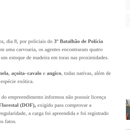
ra, dia 8, por policiais do
3º Batalhão de Polícia
 em uma carvoaria, os agentes encontraram quatro
e um estoque de madeira em toras nas proximidades.
nela
,
açoita
–
cavalo
e
angico
, todas nativas, além de
 espécie exótica.
o do empreendimento informou não possuir licença
lorestal (DOF),
exigido para comprovar a
egularidade, a carga foi apreendida e foi registrado
s fatos.