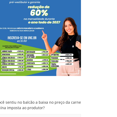
Você sentiu no balcão a baixa no preço da
carne suína imposta ao produtor?
cê sentiu no balcão a baixa no preço da carne
uína imposta ao produtor?