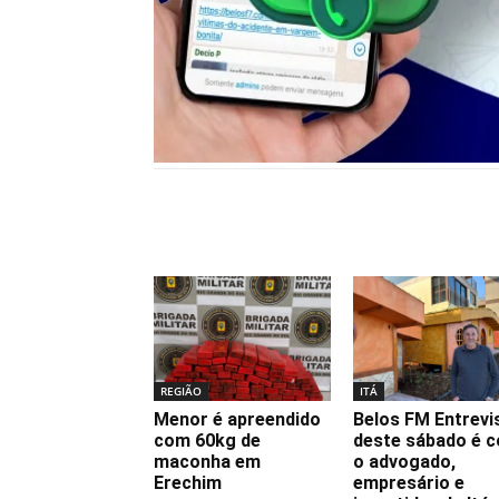
Notícias relacionadas
REGIÃO
ITÁ
Menor é apreendido
Belos FM Entrevi
com 60kg de
deste sábado é 
maconha em
o advogado,
Erechim
empresário e