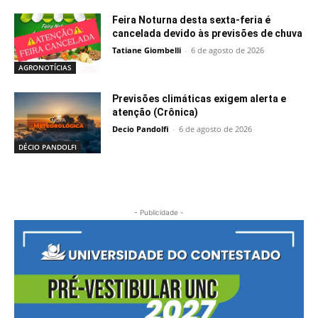
Feira Noturna desta sexta-feria é
cancelada devido às previsões de chuva
Tatiane Giombelli
-
6 de agosto de 2026
AGRONOTÍCIAS
Previsões climáticas exigem alerta e
atenção (Crônica)
Decio Pandolfi
-
6 de agosto de 2026
DÉCIO PANDOLFI
- Publicidade -