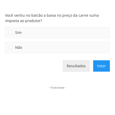
Você sentiu no balcão a baixa no preço da carne suína
imposta ao produtor?
Você sentiu no balcão a baixa no preço da carne suína
imposta ao produtor?
Sim
Não
Resultados
Votar
- Publicidade -
Mais lidas