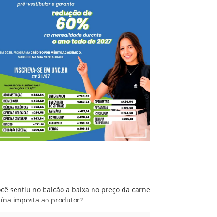
Você sentiu no balcão a baixa no preço da
carne suína imposta ao produtor?
cê sentiu no balcão a baixa no preço da carne
uína imposta ao produtor?