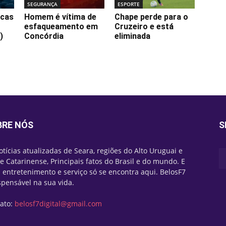
SEGURANÇA
ESPORTE
icas
Homem é vítima de
Chape perde para o
esfaqueamento em
Cruzeiro e está
)
Concórdia
eliminada
BRE NÓS
S
otícias atualizadas de Seara, regiões do Alto Uruguai e
e Catarinense, Principais fatos do Brasil e do mundo. E
 entretenimento e serviço só se encontra aqui. BelosF7
spensável na sua vida.
ato:
belosf7digital@gmail.com