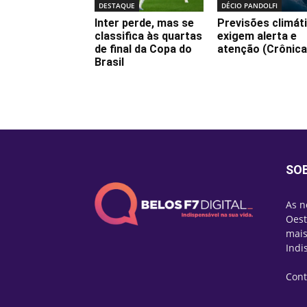
DESTAQUE
DÉCIO PANDOLFI
Inter perde, mas se
Previsões climát
classifica às quartas
exigem alerta e
de final da Copa do
atenção (Crônica
Brasil
SO
As n
Oest
mais
Indi
Cont