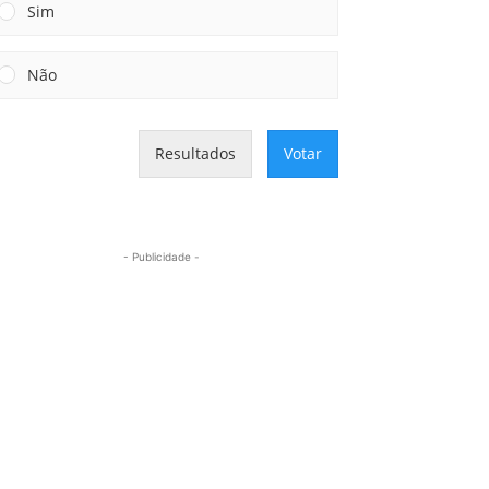
Sim
Não
Resultados
Votar
- Publicidade -
Mais lidas