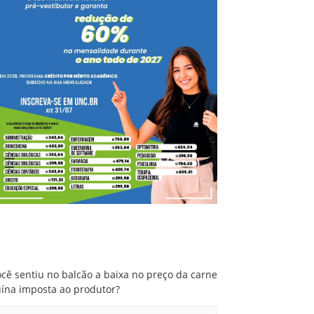
Você sentiu no balcão a baixa no preço da
carne suína imposta ao produtor?
cê sentiu no balcão a baixa no preço da carne
uína imposta ao produtor?