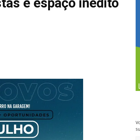
stas e espaço inédito
Vo
s