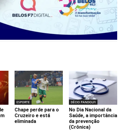
ESPORTE
DÉCIO PANDOLFI
de
Chape perde para o
No Dia Nacional da
em
Cruzeiro e está
Saúde, a importância
eliminada
da prevenção
(Crônica)