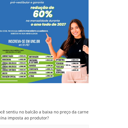
Você sentiu no balcão a baixa no preço da
carne suína imposta ao produtor?
cê sentiu no balcão a baixa no preço da carne
uína imposta ao produtor?