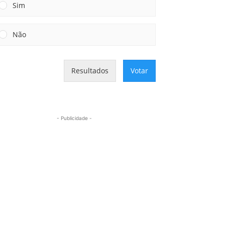
Sim
Não
Resultados
Votar
- Publicidade -
Mais lidas