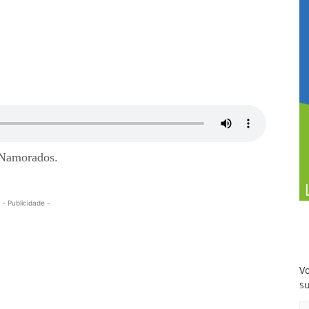
 Namorados.
- Publicidade -
Vo
s