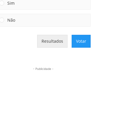
Sim
Não
Resultados
Votar
- Publicidade -
Mais lidas