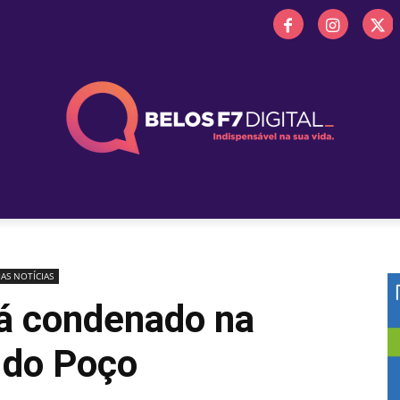
 FM
PROMOÇÕES
NOTÍCIAS
OBITUÁRIO
BELOS 
AS NOTÍCIAS
tá condenado na
 do Poço