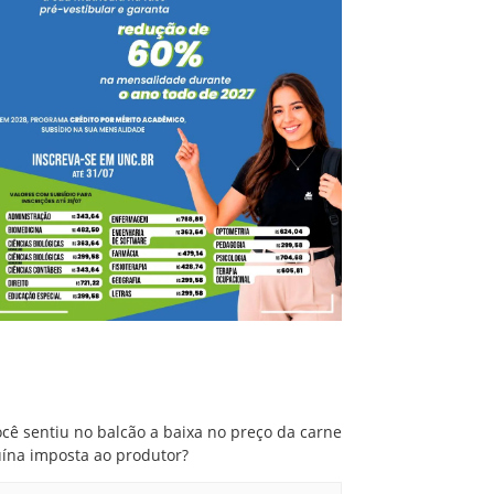
Você sentiu no balcão a baixa no preço da
carne suína imposta ao produtor?
cê sentiu no balcão a baixa no preço da carne
uína imposta ao produtor?