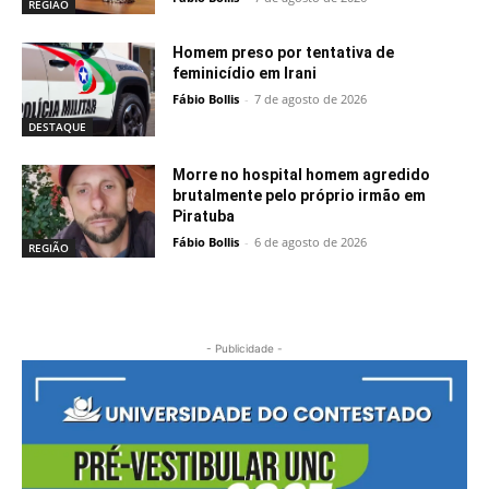
REGIÃO
Homem preso por tentativa de
feminicídio em Irani
Fábio Bollis
-
7 de agosto de 2026
DESTAQUE
Morre no hospital homem agredido
brutalmente pelo próprio irmão em
Piratuba
Fábio Bollis
-
6 de agosto de 2026
REGIÃO
- Publicidade -