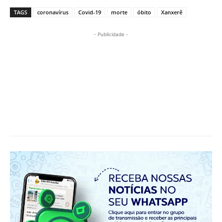
TAGS
coronavírus
Covid-19
morte
óbito
Xanxerê
- Publicidade -