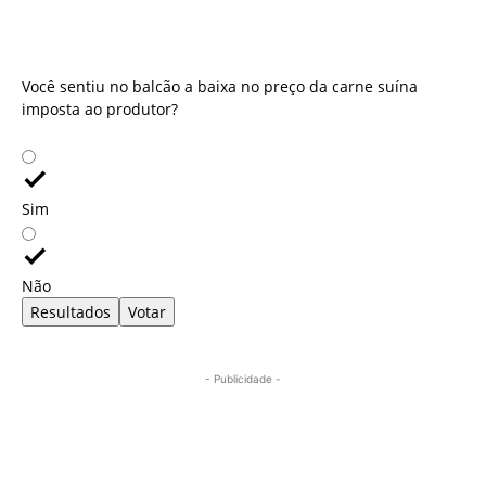
Você sentiu no balcão a baixa no preço da carne suína
imposta ao produtor?
Você sentiu no balcão a baixa no preço da carne suína
imposta ao produtor?
Sim
Não
Resultados
Votar
- Publicidade -
Mais lidas