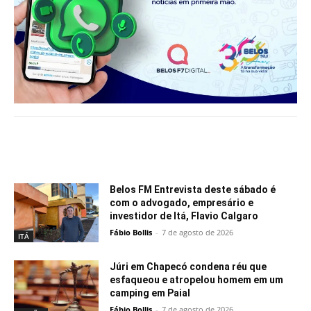
Notícias relacionadas
Belos FM Entrevista deste sábado é
com o advogado, empresário e
investidor de Itá, Flavio Calgaro
Fábio Bollis
-
7 de agosto de 2026
ITÁ
Júri em Chapecó condena réu que
esfaqueou e atropelou homem em um
camping em Paial
Fábio Bollis
-
7 de agosto de 2026