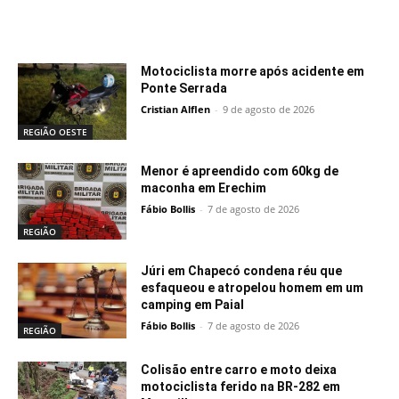
Notícias relacionadas
Motociclista morre após acidente em
Ponte Serrada
Cristian Alflen
-
9 de agosto de 2026
REGIÃO OESTE
Menor é apreendido com 60kg de
maconha em Erechim
Fábio Bollis
-
7 de agosto de 2026
REGIÃO
Júri em Chapecó condena réu que
esfaqueou e atropelou homem em um
camping em Paial
Fábio Bollis
-
7 de agosto de 2026
REGIÃO
Colisão entre carro e moto deixa
motociclista ferido na BR-282 em