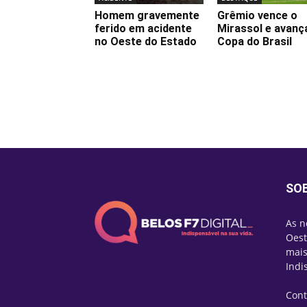
Homem gravemente
Grêmio vence o
ferido em acidente
Mirassol e avanç
no Oeste do Estado
Copa do Brasil
SO
As n
Oest
mais
Indi
Cont