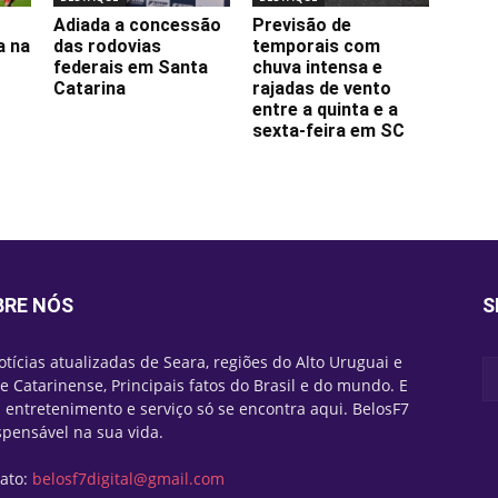
Adiada a concessão
Previsão de
a na
das rodovias
temporais com
federais em Santa
chuva intensa e
Catarina
rajadas de vento
entre a quinta e a
sexta-feira em SC
BRE NÓS
S
otícias atualizadas de Seara, regiões do Alto Uruguai e
e Catarinense, Principais fatos do Brasil e do mundo. E
 entretenimento e serviço só se encontra aqui. BelosF7
spensável na sua vida.
ato:
belosf7digital@gmail.com