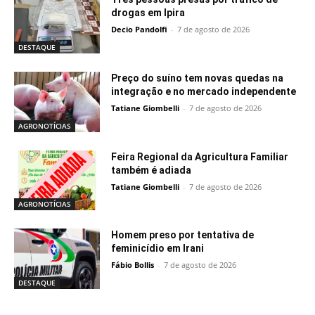
drogas em Ipira
Decio Pandolfi
-
7 de agosto de 2026
DESTAQUE
Preço do suíno tem novas quedas na
integração e no mercado independente
Tatiane Giombelli
-
7 de agosto de 2026
AGRONOTÍCIAS
Feira Regional da Agricultura Familiar
também é adiada
Tatiane Giombelli
-
7 de agosto de 2026
AGRONOTÍCIAS
Homem preso por tentativa de
feminicídio em Irani
Fábio Bollis
-
7 de agosto de 2026
DESTAQUE