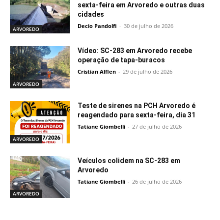
sexta-feira em Arvoredo e outras duas
cidades
Decio Pandolfi
-
30 de julho de 2026
ARVOREDO
Vídeo: SC-283 em Arvoredo recebe
operação de tapa-buracos
Cristian Alflen
-
29 de julho de 2026
ARVOREDO
Teste de sirenes na PCH Arvoredo é
reagendado para sexta-feira, dia 31
Tatiane Giombelli
-
27 de julho de 2026
ARVOREDO
Veículos colidem na SC-283 em
Arvoredo
Tatiane Giombelli
-
26 de julho de 2026
ARVOREDO