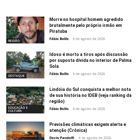
Notícias relacionadas
Morre no hospital homem agredido
brutalmente pelo próprio irmão em
Piratuba
Fábio Bollis
-
6 de agosto de 2026
REGIÃO
Idoso é morto a tiros após discussão
por suposta dívida no interior de Palma
Sola
Fábio Bollis
-
6 de agosto de 2026
DESTAQUE
Lindóia do Sul conquista a melhor nota
de sua história no IDEB (veja ranking da
região)
EDUCAÇÃO E
Fábio Bollis
-
6 de agosto de 2026
CULTURA
Previsões climáticas exigem alerta e
atenção (Crônica)
Decio Pandolfi
-
6 de agosto de 2026