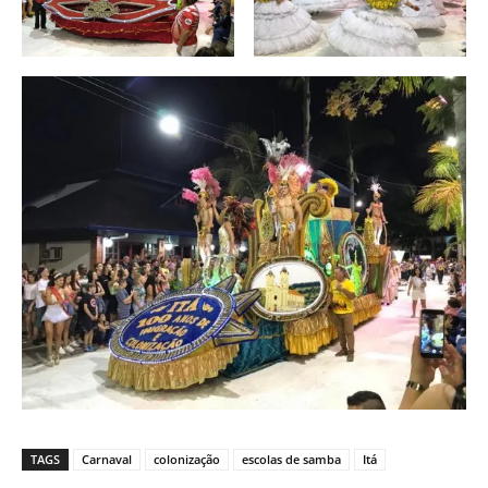
TAGS
Carnaval
colonização
escolas de samba
Itá