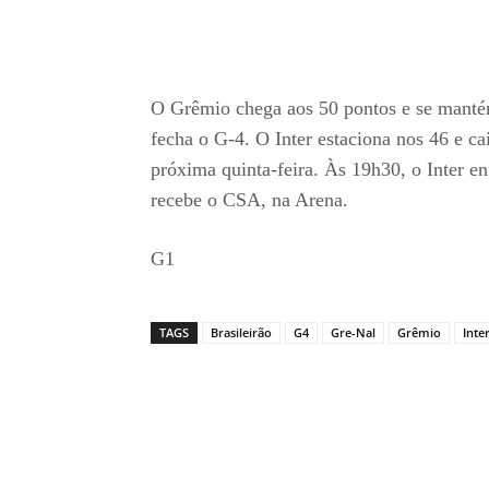
O Grêmio chega aos 50 pontos e se mantém
fecha o G-4. O Inter estaciona nos 46 e c
próxima quinta-feira. Às 19h30, o Inter e
recebe o CSA, na Arena.
G1
TAGS
Brasileirão
G4
Gre-Nal
Grêmio
Inte