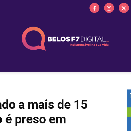
 FM
PROMOÇÕES
NOTÍCIAS
OBITUÁRIO
BELOS 
o a mais de 15
o é preso em