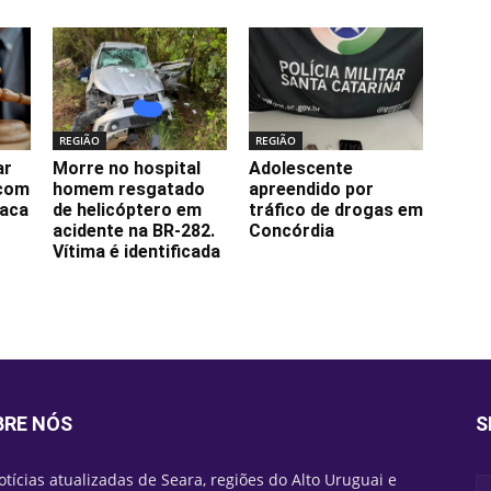
REGIÃO
REGIÃO
ar
Morre no hospital
Adolescente
 com
homem resgatado
apreendido por
faca
de helicóptero em
tráfico de drogas em
-
acidente na BR-282.
Concórdia
Vítima é identificada
BRE NÓS
S
otícias atualizadas de Seara, regiões do Alto Uruguai e