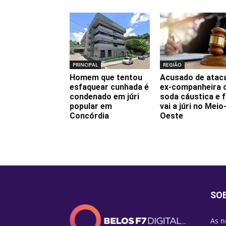
PRINCIPAL
REGIÃO
Homem que tentou
Acusado de atac
esfaquear cunhada é
ex-companheira
condenado em júri
soda cáustica e 
popular em
vai a júri no Meio
Concórdia
Oeste
SO
As n