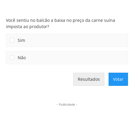
Você sentiu no balcão a baixa no preço da carne suína
imposta ao produtor?
Você sentiu no balcão a baixa no preço da carne suína
imposta ao produtor?
Sim
Não
Resultados
Votar
- Publicidade -
Mais lidas