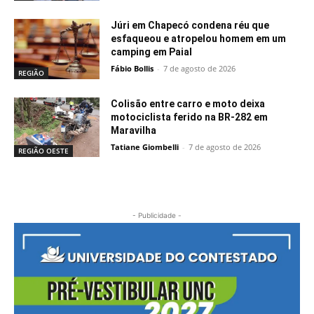
Júri em Chapecó condena réu que
esfaqueou e atropelou homem em um
camping em Paial
Fábio Bollis
-
7 de agosto de 2026
REGIÃO
Colisão entre carro e moto deixa
motociclista ferido na BR-282 em
Maravilha
Tatiane Giombelli
-
7 de agosto de 2026
REGIÃO OESTE
- Publicidade -