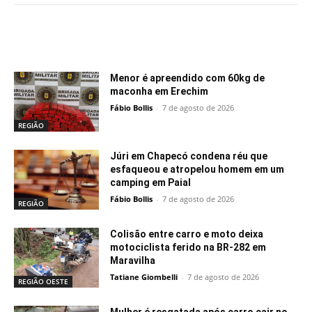
Notícias relacionadas
Menor é apreendido com 60kg de
maconha em Erechim
Fábio Bollis
-
7 de agosto de 2026
REGIÃO
Júri em Chapecó condena réu que
esfaqueou e atropelou homem em um
camping em Paial
Fábio Bollis
-
7 de agosto de 2026
REGIÃO
Colisão entre carro e moto deixa
motociclista ferido na BR-282 em
Maravilha
Tatiane Giombelli
-
7 de agosto de 2026
REGIÃO OESTE
Mulher é resgatada após carro cair no