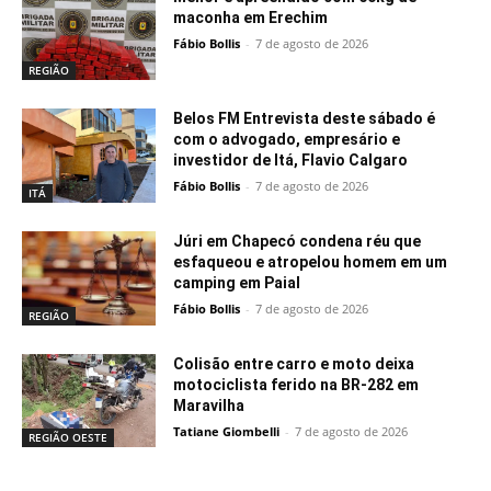
maconha em Erechim
Fábio Bollis
-
7 de agosto de 2026
REGIÃO
Belos FM Entrevista deste sábado é
com o advogado, empresário e
investidor de Itá, Flavio Calgaro
Fábio Bollis
-
7 de agosto de 2026
ITÁ
Júri em Chapecó condena réu que
esfaqueou e atropelou homem em um
camping em Paial
Fábio Bollis
-
7 de agosto de 2026
REGIÃO
Colisão entre carro e moto deixa
motociclista ferido na BR-282 em
Maravilha
Tatiane Giombelli
-
7 de agosto de 2026
REGIÃO OESTE