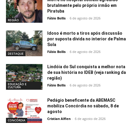
brutalmente pelo próprio irmão em
Piratuba
Fábio Bollis
-
6 de agosto de 2026
REGIÃO
Idoso é morto a tiros após discussão
por suposta dívida no interior de Palma
Sola
Fábio Bollis
-
6 de agosto de 2026
DESTAQUE
Lindóia do Sul conquista a melhor nota
de sua história no IDEB (veja ranking da
região)
EDUCAÇÃO E
Fábio Bollis
-
6 de agosto de 2026
CULTURA
Pedágio beneficente da ABEMASC
mobiliza Concórdia no sábado, 8 de
agosto
Cristian Alflen
-
6 de agosto de 2026
CONCÓRDIA