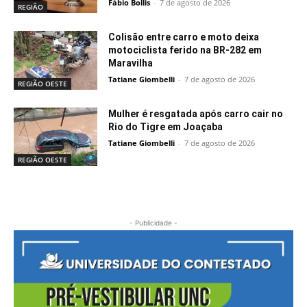
Fábio Bollis
-
7 de agosto de 2026
REGIÃO
Colisão entre carro e moto deixa
motociclista ferido na BR-282 em
Maravilha
Tatiane Giombelli
-
7 de agosto de 2026
REGIÃO OESTE
Mulher é resgatada após carro cair no
Rio do Tigre em Joaçaba
Tatiane Giombelli
-
7 de agosto de 2026
REGIÃO OESTE
- Publicidade -