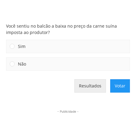
Você sentiu no balcão a baixa no preço da carne suína
imposta ao produtor?
Você sentiu no balcão a baixa no preço da carne suína
imposta ao produtor?
Sim
Não
Resultados
Votar
- Publicidade -
Mais lidas