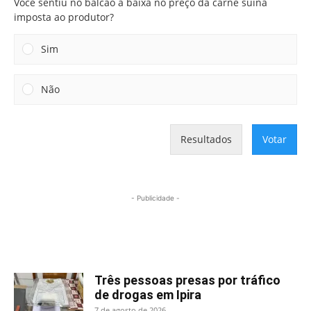
Você sentiu no balcão a baixa no preço da carne suína
imposta ao produtor?
Sim
Não
Resultados
Votar
- Publicidade -
Mais lidas
Três pessoas presas por tráfico
de drogas em Ipira
7 de agosto de 2026