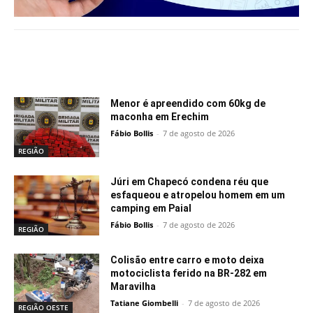
Notícias relacionadas
Menor é apreendido com 60kg de
maconha em Erechim
Fábio Bollis
-
7 de agosto de 2026
REGIÃO
Júri em Chapecó condena réu que
esfaqueou e atropelou homem em um
camping em Paial
Fábio Bollis
-
7 de agosto de 2026
REGIÃO
Colisão entre carro e moto deixa
motociclista ferido na BR-282 em
Maravilha
Tatiane Giombelli
-
7 de agosto de 2026
REGIÃO OESTE