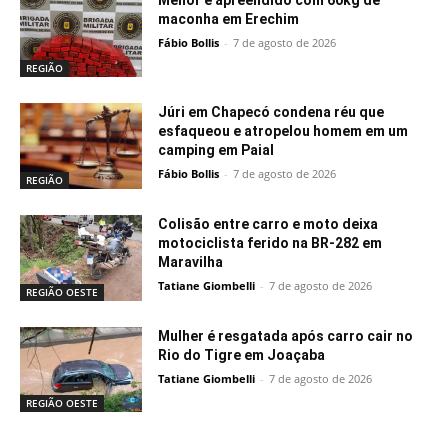
Menor é apreendido com 60kg de
maconha em Erechim
Fábio Bollis
-
7 de agosto de 2026
REGIÃO
Júri em Chapecó condena réu que
esfaqueou e atropelou homem em um
camping em Paial
Fábio Bollis
-
7 de agosto de 2026
REGIÃO
Colisão entre carro e moto deixa
motociclista ferido na BR-282 em
Maravilha
Tatiane Giombelli
-
7 de agosto de 2026
REGIÃO OESTE
Mulher é resgatada após carro cair no
Rio do Tigre em Joaçaba
Tatiane Giombelli
-
7 de agosto de 2026
REGIÃO OESTE