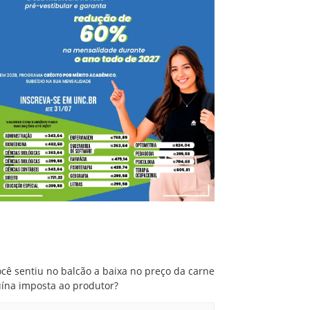
Você sentiu no balcão a baixa no preço da
carne suína imposta ao produtor?
cê sentiu no balcão a baixa no preço da carne
uína imposta ao produtor?