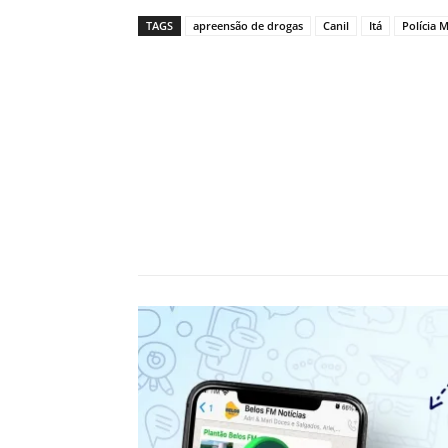
TAGS
apreensão de drogas
Canil
Itá
Polícia M