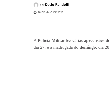
Decio Pandolfi
por
28 DE MAIO DE 2023
Compartilhado
A
Polícia Milita
r fez várias
apreensões d
dia 27, e a madrugada do
domingo,
dia 28