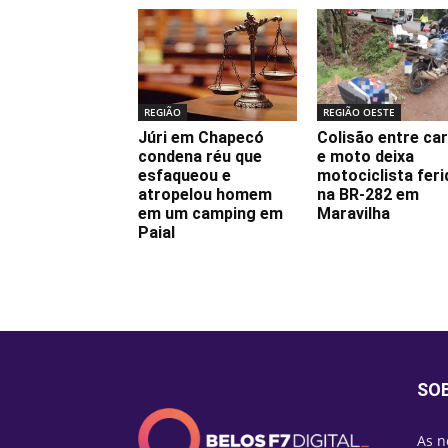
REGIÃO
REGIÃO OESTE
Júri em Chapecó
Colisão entre ca
condena réu que
e moto deixa
esfaqueou e
motociclista feri
atropelou homem
na BR-282 em
em um camping em
Maravilha
Paial
SO
As n