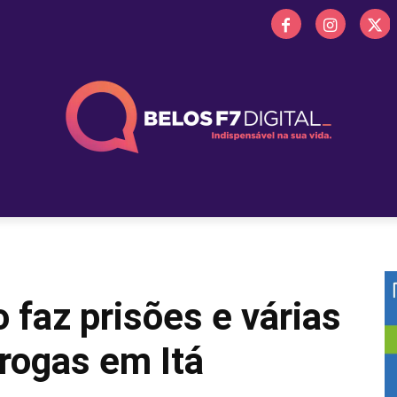
 FM
PROMOÇÕES
NOTÍCIAS
OBITUÁRIO
BELOS 
o faz prisões e várias
rogas em Itá