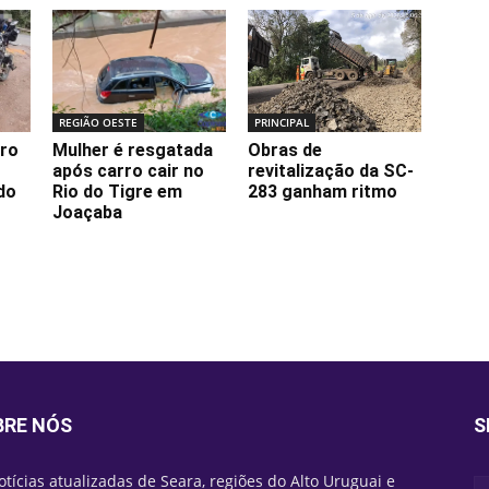
REGIÃO OESTE
PRINCIPAL
rro
Mulher é resgatada
Obras de
após carro cair no
revitalização da SC-
do
Rio do Tigre em
283 ganham ritmo
Joaçaba
BRE NÓS
S
otícias atualizadas de Seara, regiões do Alto Uruguai e