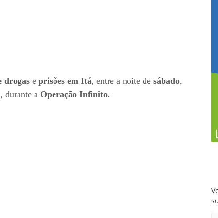
e drogas
e
prisões em Itá
, entre a noite de
sábado
,
, durante a
Operação Infinito.
Vo
s