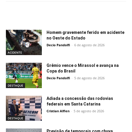
Notícias relacionadas
Homem gravemente ferido em acidente
no Oeste do Estado
Decio Pandolfi
-
6 de agosto de 2026
ACIDENTE
Grêmio vence o Mirassol e avança na
Copa do Brasil
Decio Pandolfi
-
5 de agosto de 2026
DESTAQUE
Adiada a concessão das rodovias
federais em Santa Catarina
Cristian Alflen
-
5 de agosto de 2026
DESTAQUE
Previsão de temporais com chuva