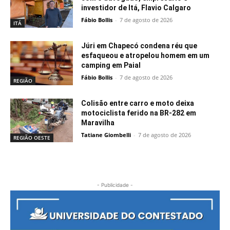
investidor de Itá, Flavio Calgaro
Fábio Bollis
-
7 de agosto de 2026
ITÁ
Júri em Chapecó condena réu que
esfaqueou e atropelou homem em um
camping em Paial
Fábio Bollis
-
7 de agosto de 2026
REGIÃO
Colisão entre carro e moto deixa
motociclista ferido na BR-282 em
Maravilha
Tatiane Giombelli
-
7 de agosto de 2026
REGIÃO OESTE
- Publicidade -