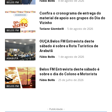
Fábio Bollis
-
8 de agosto de 2026
BELOS FM
Confira o cronograma de entrega do
material de apoio aos grupos do Dia do
Vizinho
Tatiane Giombelli
-
5 de agosto de 2026
BELOS FM
OUÇA:Belos FM Entrevista deste
sábado é sobre a Rota Turística de
Arabutã
Fábio Bollis
-
1 de agosto de 2026
ARABUTÃ
Belos FM Entrevista deste sábado é
sobre o dia do Colono e Motorista
Fábio Bollis
-
25 de julho de 2026
BELOS FM
- Publicidade -