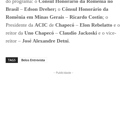
do programa: o
Consul Honorário da Romênia no
Brasil
–
Edson Dreher
;
o
Cônsul Honorário da
Romênia em Minas Gerais
–
Ricardo Costin
; o
Presidente da
ACIC
de
Chapecó
–
Elon Rebelatto
e o
reitor da
Uno Chapecó
–
Claudio Jackoski
e o vice-
reitor –
José Alexandre Detni
.
TAGS
Belos Entrevista
- Publicidade -