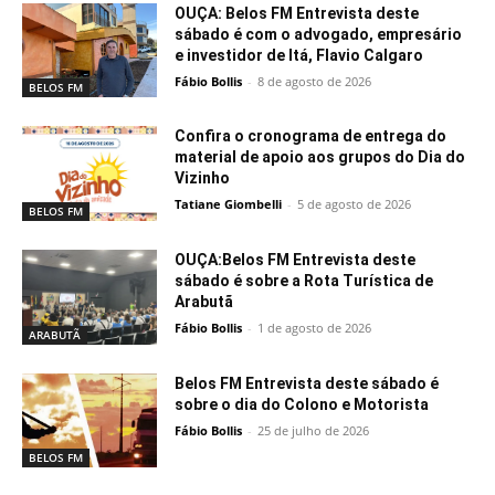
OUÇA: Belos FM Entrevista deste
sábado é com o advogado, empresário
e investidor de Itá, Flavio Calgaro
Fábio Bollis
-
8 de agosto de 2026
BELOS FM
Confira o cronograma de entrega do
material de apoio aos grupos do Dia do
Vizinho
Tatiane Giombelli
-
5 de agosto de 2026
BELOS FM
OUÇA:Belos FM Entrevista deste
sábado é sobre a Rota Turística de
Arabutã
Fábio Bollis
-
1 de agosto de 2026
ARABUTÃ
Belos FM Entrevista deste sábado é
sobre o dia do Colono e Motorista
Fábio Bollis
-
25 de julho de 2026
BELOS FM