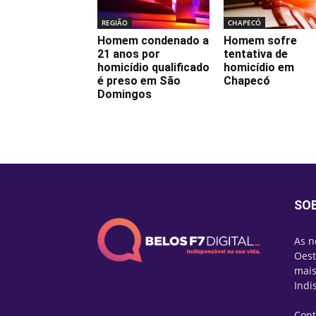
REGIÃO
CHAPECÓ
Homem condenado a
Homem sofre
21 anos por
tentativa de
homicídio qualificado
homicídio em
é preso em São
Chapecó
Domingos
SO
As n
Oest
mais
Indi
Cont