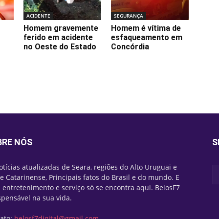
ACIDENTE
SEGURANÇA
Homem gravemente
Homem é vítima de
ferido em acidente
esfaqueamento em
no Oeste do Estado
Concórdia
BRE NÓS
S
otícias atualizadas de Seara, regiões do Alto Uruguai e
e Catarinense, Principais fatos do Brasil e do mundo. E
 entretenimento e serviço só se encontra aqui. BelosF7
spensável na sua vida.
ato:
belosf7digital@gmail.com