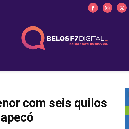
 FM
PROMOÇÕES
NOTÍCIAS
OBITUÁRIO
BELOS 
or com seis quilos
hapecó