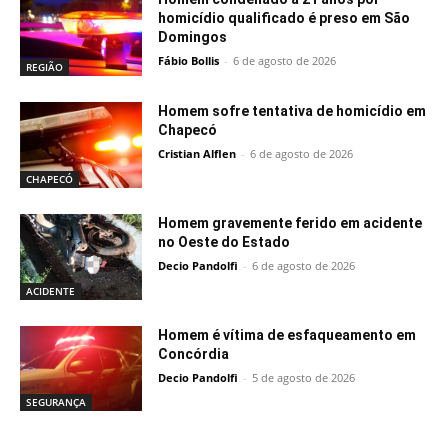
homicídio qualificado é preso em São
Domingos
Fábio Bollis
-
6 de agosto de 2026
REGIÃO
Homem sofre tentativa de homicídio em
Chapecó
Cristian Alflen
-
6 de agosto de 2026
CHAPECÓ
Homem gravemente ferido em acidente
no Oeste do Estado
Decio Pandolfi
-
6 de agosto de 2026
ACIDENTE
Homem é vítima de esfaqueamento em
Concórdia
Decio Pandolfi
-
5 de agosto de 2026
SEGURANÇA