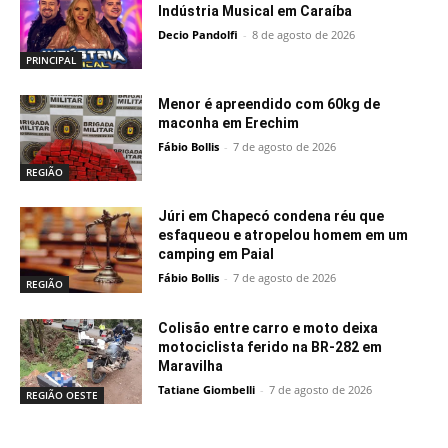
Indústria Musical em Caraíba
Decio Pandolfi
-
8 de agosto de 2026
PRINCIPAL
Menor é apreendido com 60kg de
maconha em Erechim
Fábio Bollis
-
7 de agosto de 2026
REGIÃO
Júri em Chapecó condena réu que
esfaqueou e atropelou homem em um
camping em Paial
Fábio Bollis
-
7 de agosto de 2026
REGIÃO
Colisão entre carro e moto deixa
motociclista ferido na BR-282 em
Maravilha
Tatiane Giombelli
-
7 de agosto de 2026
REGIÃO OESTE