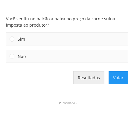
Você sentiu no balcão a baixa no preço da carne suína
imposta ao produtor?
Você sentiu no balcão a baixa no preço da carne suína
imposta ao produtor?
Sim
Não
Resultados
Votar
- Publicidade -
Mais lidas