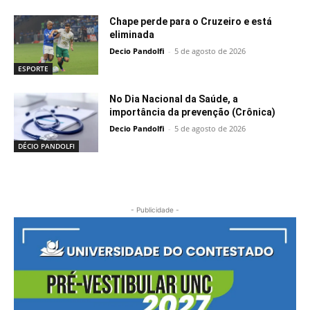
Chape perde para o Cruzeiro e está
eliminada
Decio Pandolfi
-
5 de agosto de 2026
ESPORTE
No Dia Nacional da Saúde, a
importância da prevenção (Crônica)
Decio Pandolfi
-
5 de agosto de 2026
DÉCIO PANDOLFI
- Publicidade -