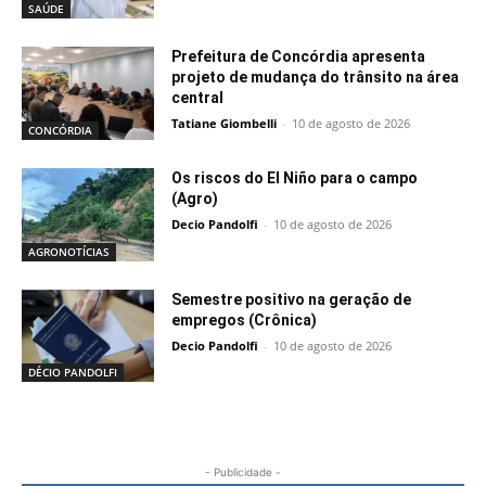
SAÚDE
Prefeitura de Concórdia apresenta
projeto de mudança do trânsito na área
central
Tatiane Giombelli
-
10 de agosto de 2026
CONCÓRDIA
Os riscos do El Niño para o campo
(Agro)
Decio Pandolfi
-
10 de agosto de 2026
AGRONOTÍCIAS
Semestre positivo na geração de
empregos (Crônica)
Decio Pandolfi
-
10 de agosto de 2026
DÉCIO PANDOLFI
- Publicidade -