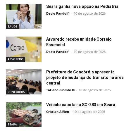
Seara ganha nova opção na Pediatria
Decio Pandolfi
-
10 de agosto de 2026
SAÚDE
Arvoredo recebe unidade Correio
Essencial
Decio Pandolfi
-
10 de agosto de 2026
ARVOREDO
Prefeitura de Concórdia apresenta
projeto de mudança do trânsito na área
central
Tatiane Giombelli
-
10 de agosto de 2026
CONCÓRDIA
Veículo capota na SC-283 em Seara
Cristian Alflen
-
10 de agosto de 2026
SEARA