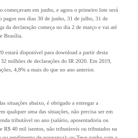
ão começavam em junho, e agora o primeiro lote será
 pagos nos dias 30 de junho, 31 de julho, 31 de
ga da declaração começa no dia 2 de março e vai até
e Brasília.
 estará disponível para download a partir desta
er 32 milhões de declarações do IR 2020. Em 2019,
ções, 4,8% a mais do que no ano anterior.
s situações abaixo, é obrigado a entregar a
em qualquer uma das situações, não precisa ser em
nda tributável no ano (salário, aposentadoria ou
 R$ 40 mil isentos, não tributáveis ou tributados na
ta ou rendimento de poupança); ou Teve ganho com a