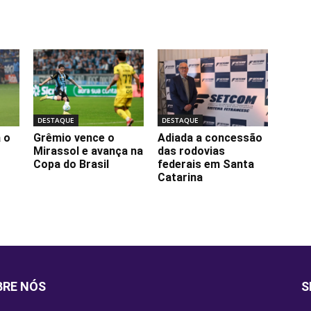
DESTAQUE
DESTAQUE
 o
Grêmio vence o
Adiada a concessão
Mirassol e avança na
das rodovias
Copa do Brasil
federais em Santa
Catarina
BRE NÓS
S