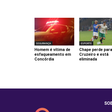
Notícias relacionadas
SEGURANÇA
ESPORTE
Homem é vítima de
Chape perde para
esfaqueamento em
Cruzeiro e está
Concórdia
eliminada
SO