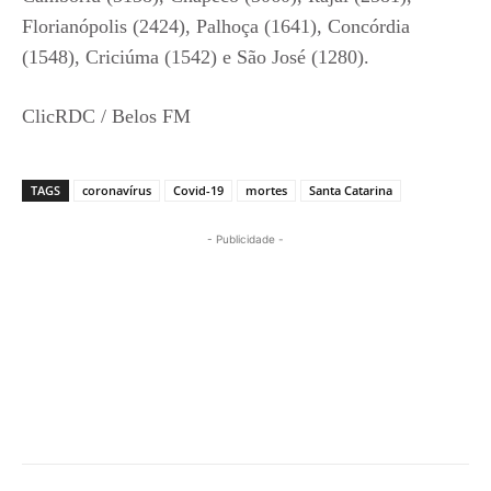
Florianópolis (2424), Palhoça (1641), Concórdia
(1548), Criciúma (1542) e São José (1280).
ClicRDC / Belos FM
TAGS
coronavírus
Covid-19
mortes
Santa Catarina
- Publicidade -