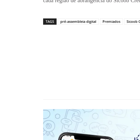
cada região de abrangência do Sicoob Cre
TAGS
pré-assembleia digital
Premiados
Sicoob 