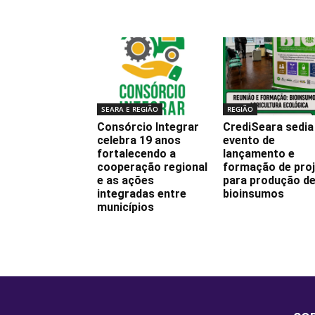
Notícias relacionadas
SEARA E REGIÃO
REGIÃO
Consórcio Integrar
CrediSeara sedia
celebra 19 anos
evento de
fortalecendo a
lançamento e
cooperação regional
formação de pro
e as ações
para produção d
integradas entre
bioinsumos
municípios