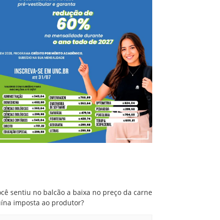
Você sentiu no balcão a baixa no preço da
carne suína imposta ao produtor?
cê sentiu no balcão a baixa no preço da carne
uína imposta ao produtor?