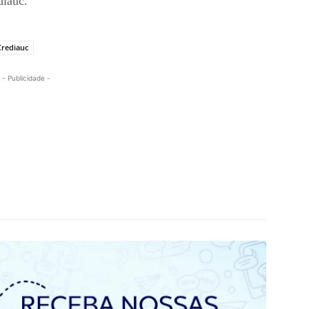
diauc.
Crediauc
- Publicidade -