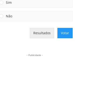
Sim
Não
Resultados
Votar
- Publicidade -
Mais lidas