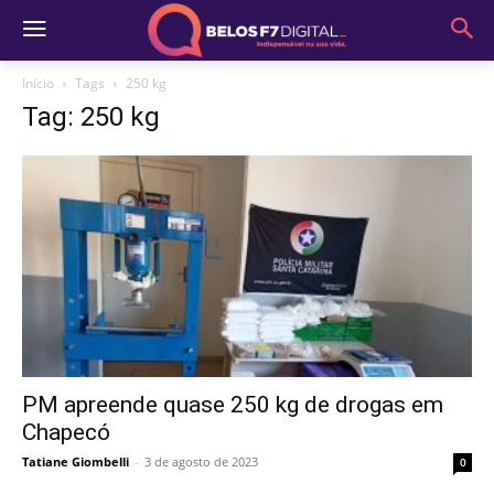
Início
Tags
250 kg
Tag: 250 kg
PM apreende quase 250 kg de drogas em
Chapecó
Tatiane Giombelli
-
3 de agosto de 2023
0